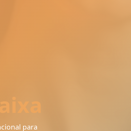
aixa
ncional para