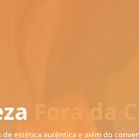
eza
Fora da C
 de estética autêntica e além do conve